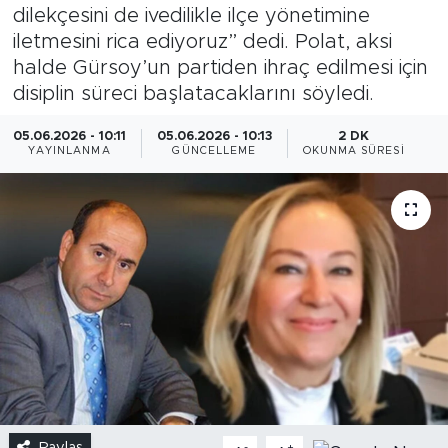
dilekçesini de ivedilikle ilçe yönetimine
iletmesini rica ediyoruz” dedi. Polat, aksi
halde Gürsoy’un partiden ihraç edilmesi için
disiplin süreci başlatacaklarını söyledi.
05.06.2026 - 10:11
05.06.2026 - 10:13
2 DK
YAYINLANMA
GÜNCELLEME
OKUNMA SÜRESI
Paylaş
-
+