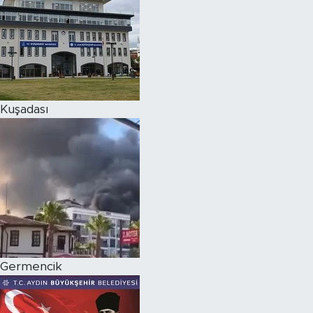
Kuşadası
Germencik