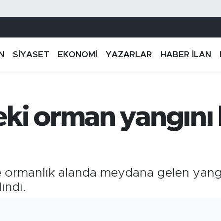
N
SİYASET
EKONOMİ
YAZARLAR
HABER İLAN
ki orman yangını k
e ormanlık alanda meydana gelen yangı
ındı.