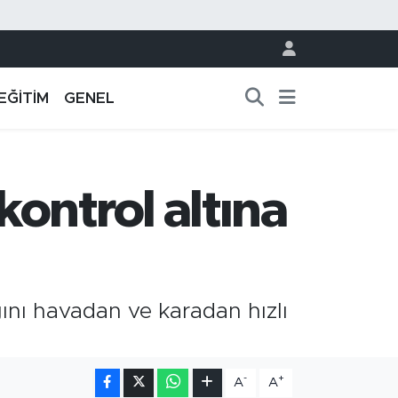
EĞİTİM
GENEL
ontrol altına
nı havadan ve karadan hızlı
-
+
A
A