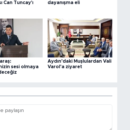
ı Can Tuncay'ı
dayanışma eli
araş:
Aydın’daki Muşlulardan Vali
izin sesi olmaya
Varol’a ziyaret
deceğiz