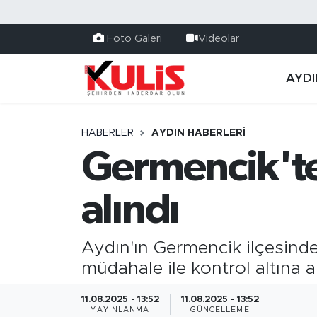
Foto Galeri
Videolar
AYDI
HABERLER
AYDIN HABERLERI
Germencik'te
alındı
Aydın'ın Germencik ilçesind
müdahale ile kontrol altına al
11.08.2025 - 13:52
11.08.2025 - 13:52
YAYINLANMA
GÜNCELLEME