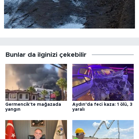
Bunlar da ilginizi çekebilir
Germencik'te mağazada
Aydın’da feci kaza: 1 ölü, 3
yangın
yaralı