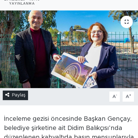
YAYINLANMA
Paylaş
-
+
A
A
İnceleme gezisi öncesinde Başkan Gençay,
belediye şirketine ait Didim Balıkçısı’nda
düzenlenen kahvaltıda basın mensuplarıyla