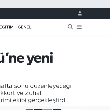
EĞİTİM
GENEL
ü’ne yeni
e hafta sonu düzenleyeceği
likkurt ve Zuhal
imi ekibi gerçekleştirdi.