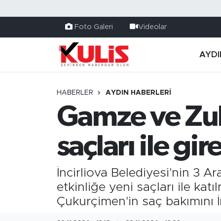
Foto Galeri
Videolar
AYDI
HABERLER
AYDIN HABERLERI
Gamze ve Zuh
saçları ile gi
İncirliova Belediyesi'nin 3 A
etkinliğe yeni saçları ile ka
Çukurçimen'in saç bakımını İn