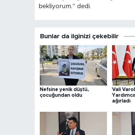
bekliyorum.” dedi.
Bunlar da ilginizi çekebilir
Nefsine yenik düştü,
Vali Varo
çocuğundan oldu
Yardımcıs
ağırladı