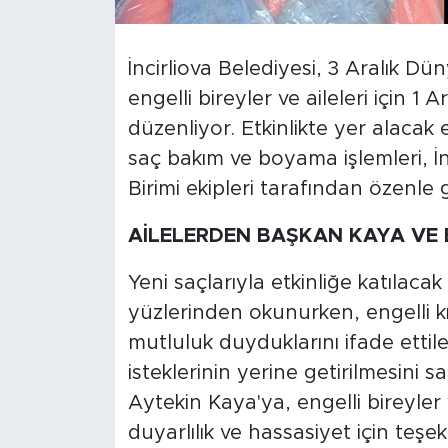
İncirliova Belediyesi, 3 Aralık D
engelli bireyler ve aileleri için 1 
düzenliyor. Etkinlikte yer alacak
saç bakım ve boyama işlemleri, İn
Birimi ekipleri tarafından özenle g
AİLELERDEN BAŞKAN KAYA VE 
Yeni saçlarıyla etkinliğe katılaca
yüzlerinden okunurken, engelli kı
mutluluk duyduklarını ifade ettiler. 
isteklerinin yerine getirilmesini 
Aytekin Kaya'ya, engelli bireyler 
duyarlılık ve hassasiyet için teşe