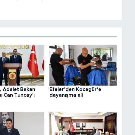
l, Adalet Bakan
Efeler’den Kocagür’e
ı Can Tuncay'ı
dayanışma eli