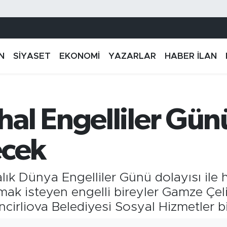
N
SİYASET
EKONOMİ
YAZARLAR
HABER İLAN
al Engelliler Gün
recek
ralık Dünya Engelliler Günü dolayısı il
tılmak isteyen engelli bireyler Gamze Çe
cirliova Belediyesi Sosyal Hizmetler bir