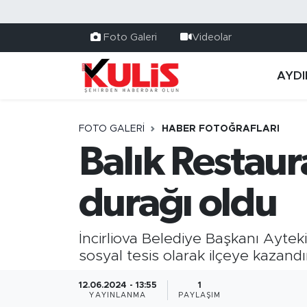
Foto Galeri
Videolar
AYDI
FOTO GALERI
HABER FOTOĞRAFLARI
Balık Restaura
durağı oldu
İncirliova Belediye Başkanı Aytek
sosyal tesis olarak ilçeye kazandı
12.06.2024 - 13:55
1
YAYINLANMA
PAYLAŞIM