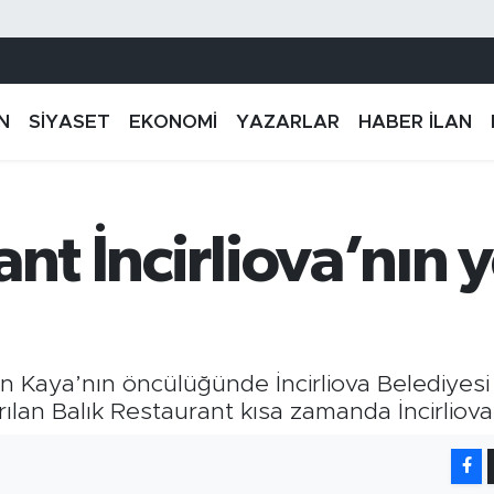
N
SİYASET
EKONOMİ
YAZARLAR
HABER İLAN
nt İncirliova’nın y
in Kaya’nın öncülüğünde İncirliova Belediyes
rılan Balık Restaurant kısa zamanda İncirliova