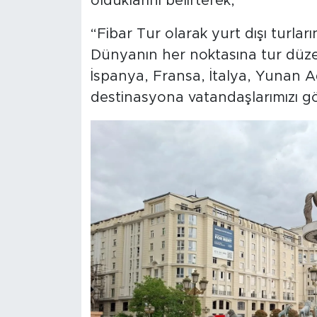
olduklarını belirterek,
“Fibar Tur olarak yurt dışı turla
Dünyanın her noktasına tur düzen
İspanya, Fransa, İtalya, Yunan Ada
destinasyona vatandaşlarımızı g