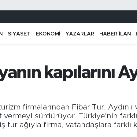
N
SİYASET
EKONOMİ
YAZARLAR
HABER İLAN
yanın kapılarını Ay
rizm firmalarından Fibar Tur, Aydınlı v
et vermeyi sürdürüyor. Türkiye’nin fark
ş tur ağıyla firma, vatandaşlara farklı 