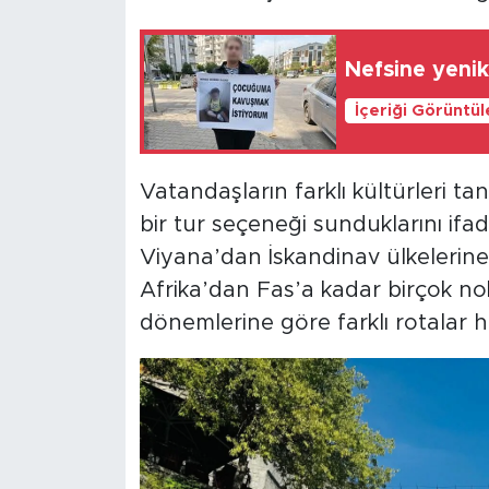
Nefsine yeni
İçeriği Görüntü
Vatandaşların farklı kültürleri ta
bir tur seçeneği sunduklarını ifa
Viyana’dan İskandinav ülkelerine
Afrika’dan Fas’a kadar birçok no
dönemlerine göre farklı rotalar h