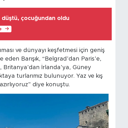
k düştü, çocuğundan oldu
le
nıması ve dünyayı keşfetmesi için geniş
de eden Barışık, “Belgrad’dan Paris’e,
, Britanya’dan İrlanda’ya, Güney
ktaya turlarımız bulunuyor. Yaz ve kış
azırlıyoruz” diye konuştu.