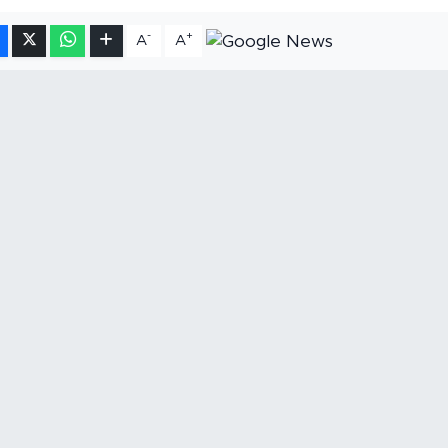
-
+
A
A