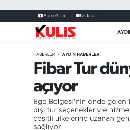
Foto Galeri
Videolar
AYDI
HABERLER
AYDIN HABERLERI
Fibar Tur dün
açıyor
Ege Bölgesi’nin önde gelen tu
dışı tur seçenekleriyle hizm
çeşitli ülkelerine uzanan geni
sağlıyor.