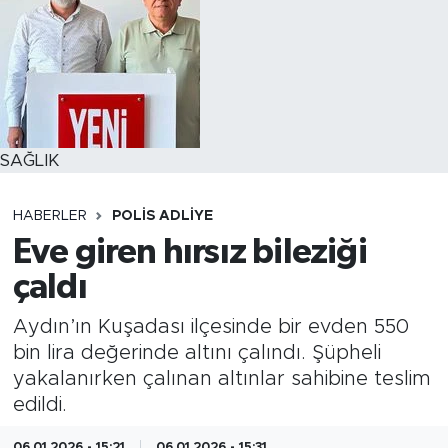
SAĞLIK
HABERLER
POLİS ADLİYE
Eve giren hırsız bileziği
çaldı
Aydın’ın Kuşadası ilçesinde bir evden 550
bin lira değerinde altını çalındı. Şüpheli
yakalanırken çalınan altınlar sahibine teslim
edildi.
06.01.2026 - 15:21
06.01.2026 - 15:31