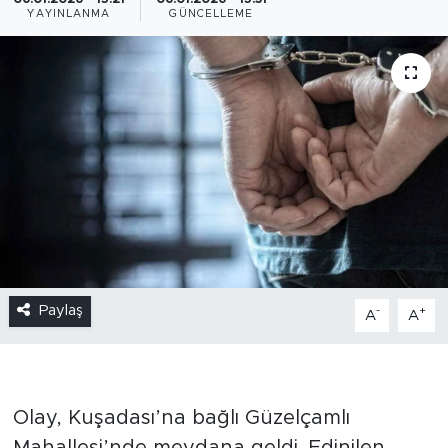
YAYINLANMA
GÜNCELLEME
Paylaş
-
+
A
A
Olay, Kuşadası’na bağlı Güzelçamlı