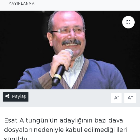
YAYINLANMA
Paylaş
-
+
A
A
Esat Altungün'ün adaylığının bazı dava
dosyaları nedeniyle kabul edilmediği ileri
sürüldü.