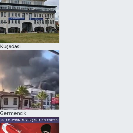
Kuşadası
Germencik