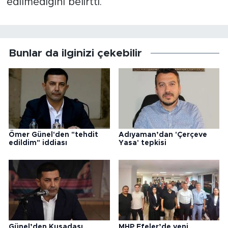
edilmediğini belirtti.
Bunlar da ilginizi çekebilir
Ömer Günel'den "tehdit
Adıyaman’dan 'Çerçeve
edildim" iddiası
Yasa' tepkisi
Günel’den Kuşadası
MHP Efeler’de yeni