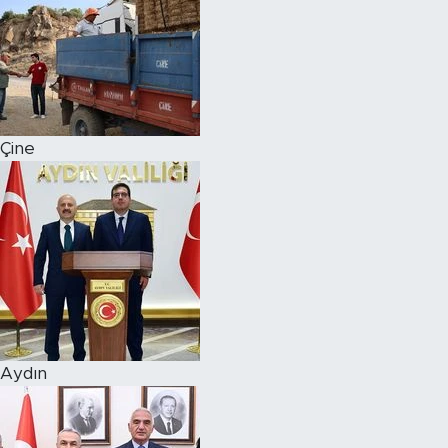
Çine
Aydın