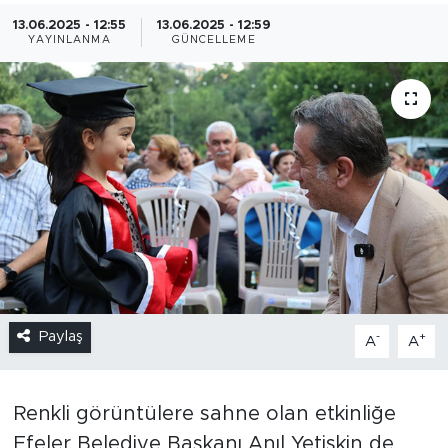
13.06.2025 - 12:55
13.06.2025 - 12:59
YAYINLANMA
GÜNCELLEME
Paylaş
-
+
A
A
Renkli görüntülere sahne olan etkinliğe
Efeler Belediye Başkanı Anıl Yetişkin de