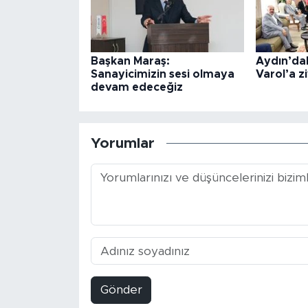
Başkan Maraş:
Aydın’dak
Sanayicimizin sesi olmaya
Varol’a z
devam edeceğiz
Yorumlar
Gönder