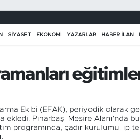
N
SİYASET
EKONOMİ
YAZARLAR
HABER İLAN
ramanları eğitimle
arma Ekibi (EFAK), periyodik olarak ger
aha ekledi. Pınarbaşı Mesire Alanı’nda 
tim programında, çadır kurulumu, ip te
.