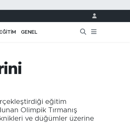
EĞİTİM
GENEL
rini
çekleştirdiği eğitim
bulunan Olimpik Tırmanış
knikleri ve düğümler üzerine