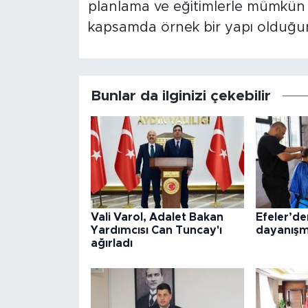
planlama ve eğitimlerle mümkün
kapsamda örnek bir yapı olduğunu
Bunlar da ilginizi çekebilir
Vali Varol, Adalet Bakan
Efeler’d
Yardımcısı Can Tuncay'ı
dayanışm
ağırladı