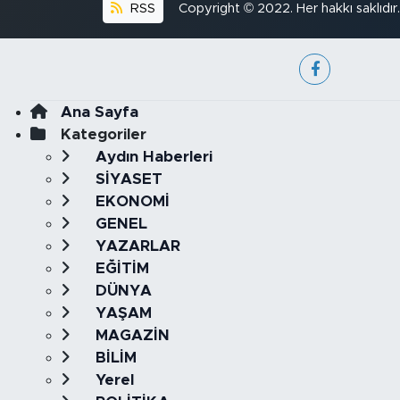
RSS
Copyright © 2022. Her hakkı saklıdır.
Ana Sayfa
Kategoriler
Aydın Haberleri
SİYASET
EKONOMİ
GENEL
YAZARLAR
EĞİTİM
DÜNYA
YAŞAM
MAGAZİN
BİLİM
Yerel