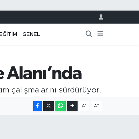
EĞİTİM
GENEL
e Alanı’nda
ım çalışmalarını sürdürüyor.
-
+
A
A