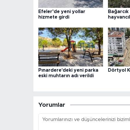
Efeler’de yeni yollar
Bağarcık 
hizmete girdi
hayvancıl
Pınardere'deki yeni parka
Dörtyol K
eski muhtarın adı verildi
Yorumlar