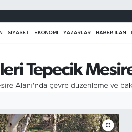
N
SİYASET
EKONOMİ
YAZARLAR
HABER İLAN
pleri Tepecik Mesir
esire Alanı’nda çevre düzenleme ve bak