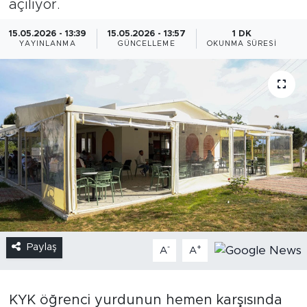
açılıyor.
15.05.2026 - 13:39
15.05.2026 - 13:57
1 DK
YAYINLANMA
GÜNCELLEME
OKUNMA SÜRESI
Paylaş
-
+
A
A
KYK öğrenci yurdunun hemen karşısında