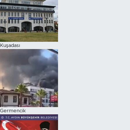
Kuşadası
Germencik