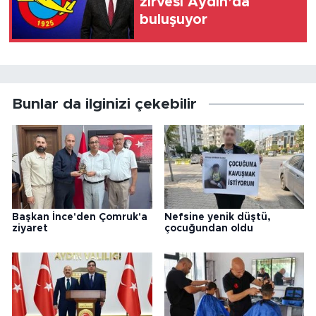
zirvesi Aydın’da
buluşuyor
Bunlar da ilginizi çekebilir
Başkan İnce'den Çomruk'a
Nefsine yenik düştü,
ziyaret
çocuğundan oldu