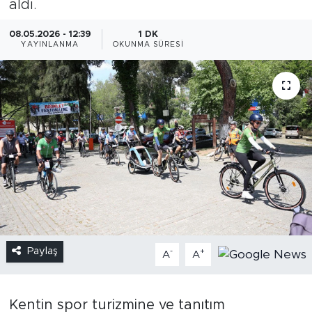
aldı.
08.05.2026 - 12:39
1 DK
YAYINLANMA
OKUNMA SÜRESI
Paylaş
-
+
A
A
Kentin spor turizmine ve tanıtım