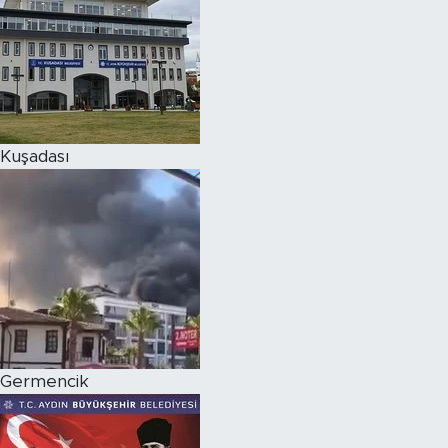
Kuşadası
Germencik