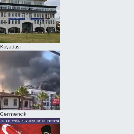
Kuşadası
Germencik