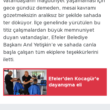
vatandaşların mağduriyet yaşamaması için
gece gündüz demeden, mesai kavramı
gözetmeksizin aralıksız bir şekilde sahada
ter döküyor. İlçe genelinde yürütülen bu
titiz çalışmalardan büyük memnuniyet
duyan vatandaşlar, Efeler Belediye
Başkanı Anıl Yetişkin’e ve sahada canla
başla çalışan tüm ekiplere teşekkürlerini
iletti.
Efeler’den Kocagür’e
dayanışma eli