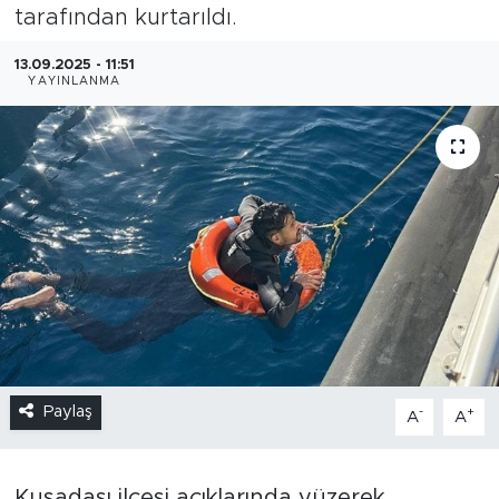
tarafından kurtarıldı.
13.09.2025 - 11:51
YAYINLANMA
Paylaş
-
+
A
A
Kuşadası ilçesi açıklarında yüzerek