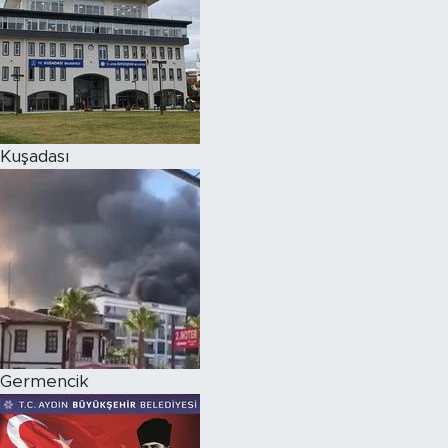
Kuşadası
Germencik