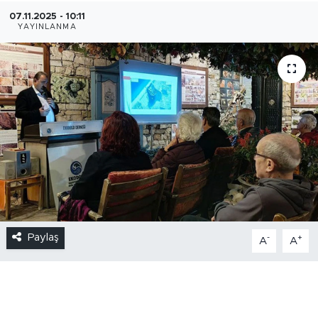
07.11.2025 - 10:11
YAYINLANMA
Paylaş
-
+
A
A