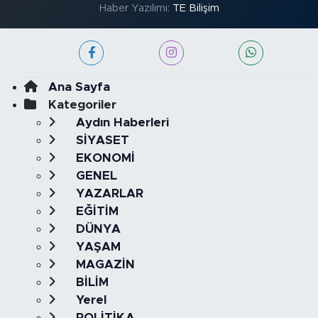
Haber Yazılımı:
TE Bilişim
Ana Sayfa
Kategoriler
Aydın Haberleri
SİYASET
EKONOMİ
GENEL
YAZARLAR
EĞİTİM
DÜNYA
YAŞAM
MAGAZİN
BİLİM
Yerel
POLİTİKA