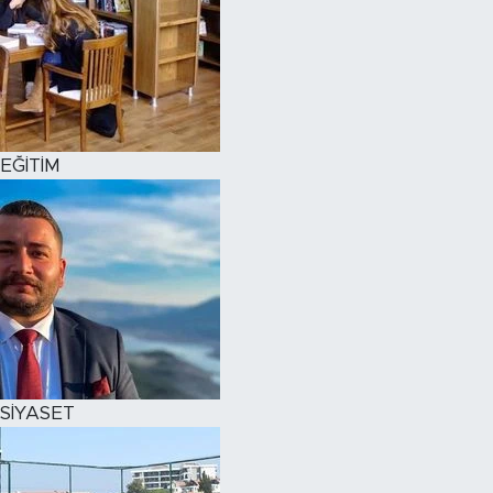
EĞİTİM
SİYASET