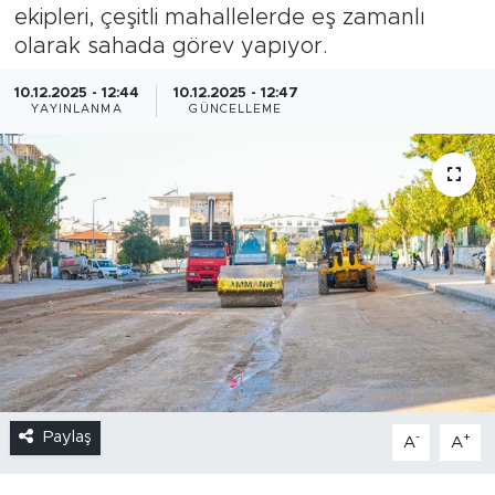
ekipleri, çeşitli mahallelerde eş zamanlı
olarak sahada görev yapıyor.
10.12.2025 - 12:44
10.12.2025 - 12:47
YAYINLANMA
GÜNCELLEME
Paylaş
-
+
A
A