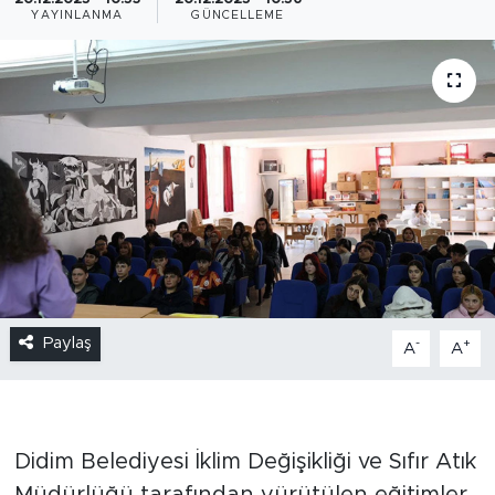
YAYINLANMA
GÜNCELLEME
Paylaş
-
+
A
A
Didim Belediyesi İklim Değişikliği ve Sıfır Atık