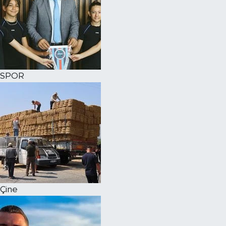
SPOR
Çine