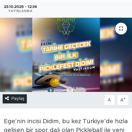
23.10.2025 - 12:34
YAYINLANMA
Paylaş
-
+
A
A
Ege’nin incisi Didim, bu kez Türkiye’de hızla
gelişen bir spor dalı olan Pickleball ile yeni