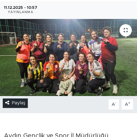
11.12.2025 - 10:57
YAYINLANMA
Paylaş
-
+
A
A
Aydın Gençlik ve Spor İl Müdürlüğü