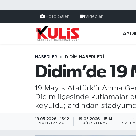
Foto Galeri
Videolar
AYDI
HABERLER
DIDIM HABERLERI
Didim’de 19 
19 Mayıs Atatürk'ü Anma Gen
Didim ilçesinde kutlamalar 
koyuldu; ardından stadyumd
19.05.2026 - 15:12
19.05.2026 - 15:14
1
YAYINLANMA
GÜNCELLEME
OKUNM