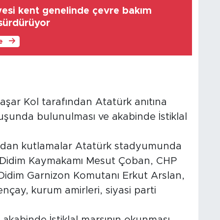
yesi kent genelinde çevre bakım
 sürdürüyor
le
aşar Kol tarafından Atatürk anıtına
şunda bulunulması ve akabinde İstiklal
ndan kutlamalar Atatürk stadyumunda
e Didim Kaymakamı Mesut Çoban, CHP
, Didim Garnizon Komutanı Erkut Arslan,
çay, kurum amirleri, siyasi parti
akabinde İstiklal marşının okunması