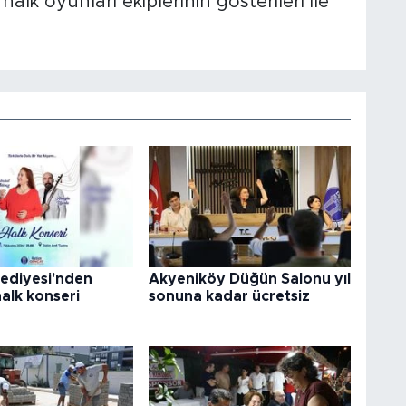
halk oyunları ekiplerinin gösterileri ile
lediyesi'nden
Akyeniköy Düğün Salonu yıl
halk konseri
sonuna kadar ücretsiz