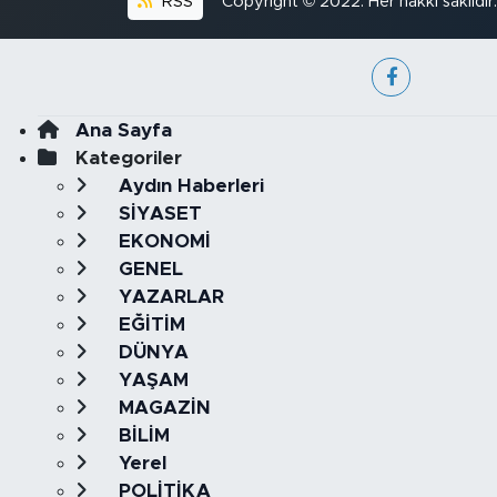
RSS
Copyright © 2022. Her hakkı saklıdır.
Ana Sayfa
Kategoriler
Aydın Haberleri
SİYASET
EKONOMİ
GENEL
YAZARLAR
EĞİTİM
DÜNYA
YAŞAM
MAGAZİN
BİLİM
Yerel
POLİTİKA