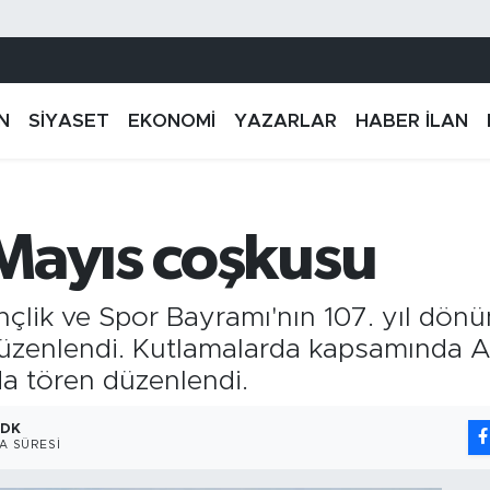
N
SİYASET
EKONOMİ
YAZARLAR
HABER İLAN
Mayıs coşkusu
çlik ve Spor Bayramı'nın 107. yıl dönü
düzenlendi. Kutlamalarda kapsamında At
a tören düzenlendi.
 DK
A SÜRESI