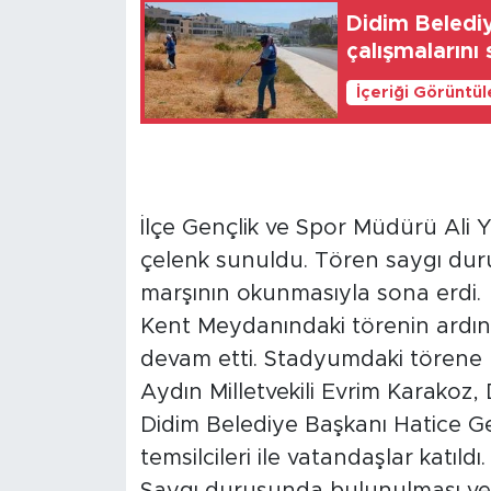
Didim Beledi
çalışmalarını
İçeriği Görüntü
İlçe Gençlik ve Spor Müdürü Ali Y
çelenk sunuldu. Tören saygı duru
marşının okunmasıyla sona erdi.
Kent Meydanındaki törenin ardı
devam etti. Stadyumdaki tören
Aydın Milletvekili Evrim Karakoz
Didim Belediye Başkanı Hatice Gen
temsilcileri ile vatandaşlar katıldı.
Saygı duruşunda bulunulması ve 