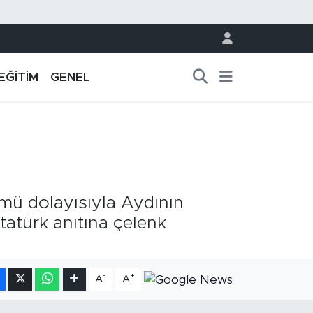
EĞİTİM
GENEL
mü dolayısıyla Aydının
atürk anıtına çelenk
-
+
A
A