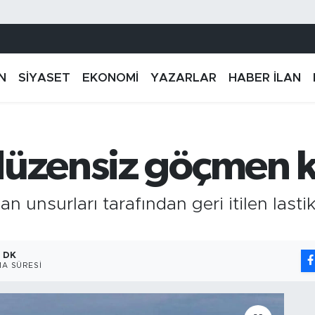
N
SİYASET
EKONOMİ
YAZARLAR
HABER İLAN
düzensiz göçmen ku
n unsurları tarafından geri itilen lastik
1 DK
A SÜRESI