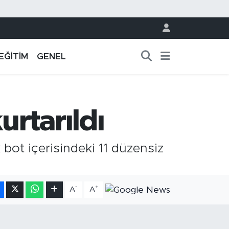
EĞİTİM
GENEL
rtarıldı
 bot içerisindeki 11 düzensiz
-
+
A
A