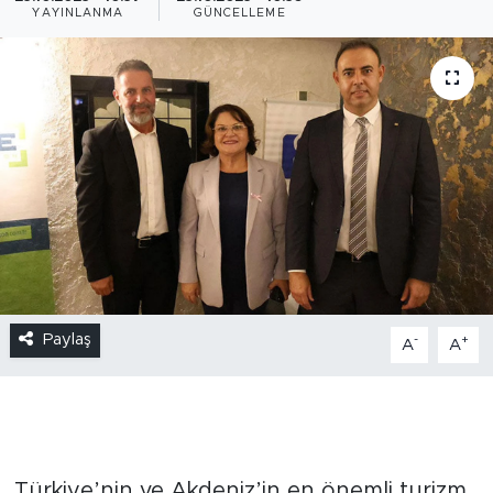
YAYINLANMA
GÜNCELLEME
Paylaş
-
+
A
A
Türkiye’nin ve Akdeniz’in en önemli turizm