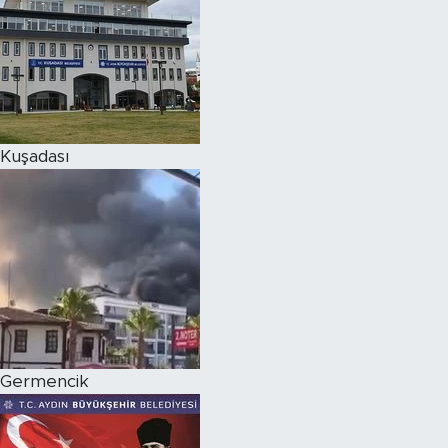
Kuşadası
Germencik