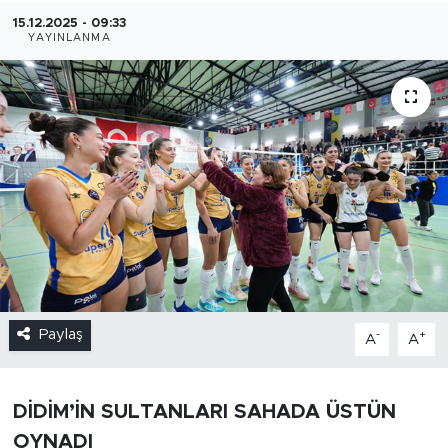
15.12.2025 - 09:33
YAYINLANMA
Paylaş
-
+
A
A
DİDİM’İN SULTANLARI SAHADA ÜSTÜN
OYNADI