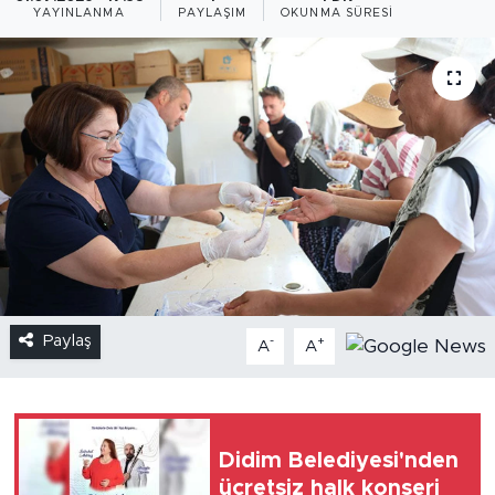
YAYINLANMA
PAYLAŞIM
OKUNMA SÜRESI
Paylaş
-
+
A
A
Didim Belediyesi'nden
ücretsiz halk konseri