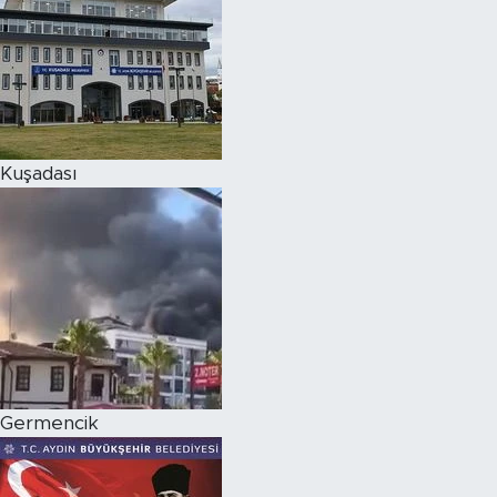
Kuşadası
Germencik