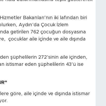
metler Bakanları’nın iki lafından biri
 olurken, Aydın’da Çocuk İzlem
sında getirilen 762 çocuğun dosyasına
re,
çocuklar aile içinde ve aile dışında
den şüphelilerin 272’sinin aile içinden,
dan istismar eden şüphelilerin 43’ü ise
UR”
lere göre, aile içinde ve dışında istismar
yor.