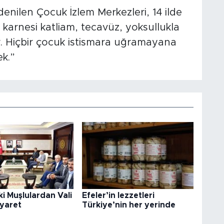
denilen Çocuk İzlem Merkezleri, 14 ilde
arnesi katliam, tecavüz, yoksullukla
r. Hiçbir çocuk istismara uğramayana
k.”
i Muşlulardan Vali
Efeler’in lezzetleri
iyaret
Türkiye’nin her yerinde