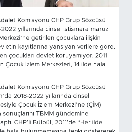
 Adalet Komisyonu CHP Grup Sözcüsü
022 yıllarında cinsel istismara maruz
erkezi’ne getirilen çocuklara ilişkin
vletin kayıtlarına yansıyan verilere göre,
ilen çocukları devlet koruyamıyor. 2011
en Çocuk İzlem Merkezleri, 14 ilde hala
 Adalet Komisyonu CHP Grup Sözcüsü
’da 2018-2022 yıllarında cinsel
çesiyle Çocuk İzlem Merkezi’ne (ÇİM)
ın sonuçlarını TBMM gündemine
aptı. CHP’li Bülbül, 2011’de “Her ilde
ilde hala bulunmamasına tepki göstererek