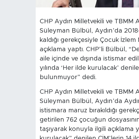
CHP Aydın Milletvekili ve TBMM
Süleyman Bülbül, Aydın’da 2018-2
kaldığı gerekçesiyle Çocuk İzlem M
açıklama yaptı. CHP’li Bülbül, “De
aile içinde ve dışında istismar ed
yılında ‘Her ilde kurulacak’ denil
bulunmuyor” dedi.
CHP Aydın Milletvekili ve TBMM
Süleyman Bülbül, Aydın’da Aydın
istismara maruz bırakıldığı gerek
getirilen 762 çocuğun dosyasın
taşıyarak konuyla ilgili açıklama y
kurulacak” denilen ÇİM’lerin 14 