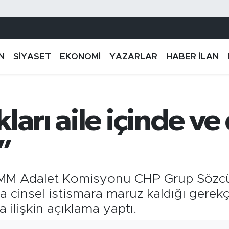
N
SİYASET
EKONOMİ
YAZARLAR
HABER İLAN
ları aile içinde ve
”
TBMM Adalet Komisyonu CHP Grup Sözc
a cinsel istismara maruz kaldığı gerek
a ilişkin açıklama yaptı.