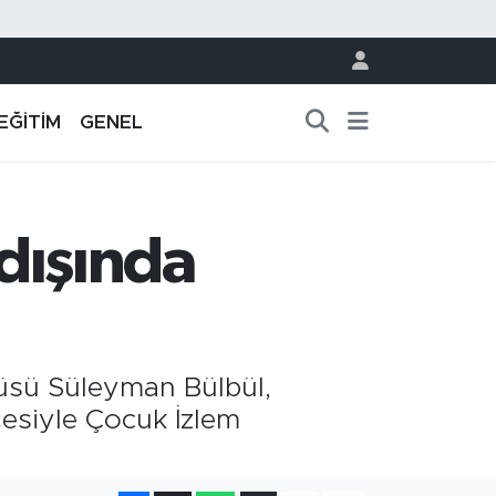
EĞİTİM
GENEL
 dışında
üsü Süleyman Bülbül,
çesiyle Çocuk İzlem