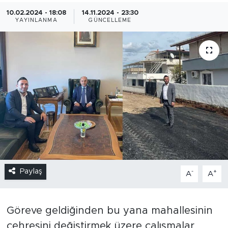
10.02.2024 - 18:08
14.11.2024 - 23:30
YAYINLANMA
GÜNCELLEME
Paylaş
-
+
A
A
Göreve geldiğinden bu yana mahallesinin
çehresini değiştirmek üzere çalışmalar