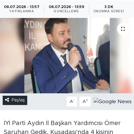
06.07.2026 - 13:57
06.07.2026 - 13:59
3 DK
YAYINLANMA
GÜNCELLEME
OKUNMA SÜRESI
Paylaş
-
+
A
A
İYİ Parti Aydın İl Başkan Yardımcısı Ömer
Saruhan Gedik, Kuşadası'nda 4 kişinin