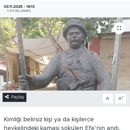
03.11.2025 - 18:13
YAYINLANMA
Paylaş
-
+
A
A
Kimliği belirsiz kişi ya da kişilerce
heykelindeki kaması sökülen Efe’nin anıtı,