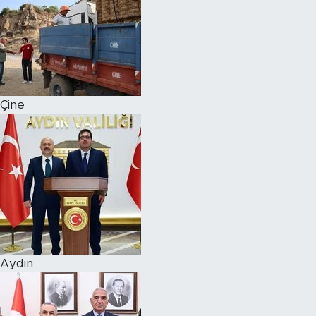
Çine
Aydın