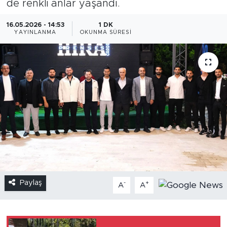
de renkli anlar yaşandı.
16.05.2026 - 14:53
1 DK
YAYINLANMA
OKUNMA SÜRESI
Paylaş
-
+
A
A