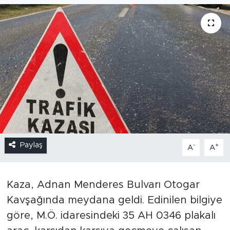
Paylaş
-
+
A
A
Kaza, Adnan Menderes Bulvarı Otogar
Kavşağında meydana geldi. Edinilen bilgiye
göre, M.Ö. idaresindeki 35 AH 0346 plakalı