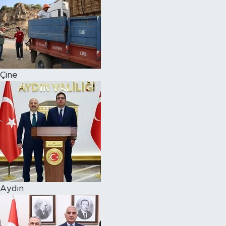
Çine
Aydın