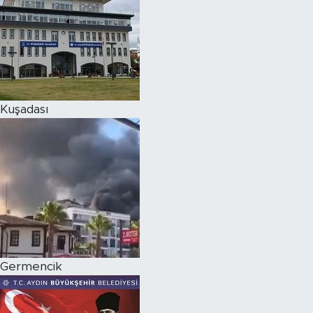
Kuşadası
Germencik