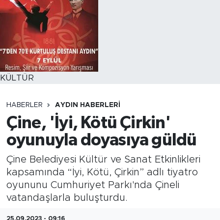
KÜLTÜR
HABERLER
AYDIN HABERLERI
Çine, 'İyi, Kötü Çirkin'
oyunuyla doyasıya güldü
Çine Belediyesi Kültür ve Sanat Etkinlikleri
kapsamında “İyi, Kötü, Çirkin” adlı tiyatro
oyununu Cumhuriyet Parkı'nda Çineli
vatandaşlarla buluşturdu.
25.09.2023 - 09:16