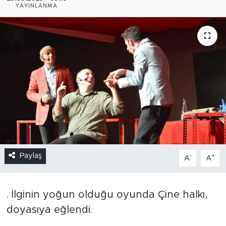
YAYINLANMA
Paylaş
-
+
A
A
. İlginin yoğun olduğu oyunda Çine halkı,
doyasıya eğlendi.