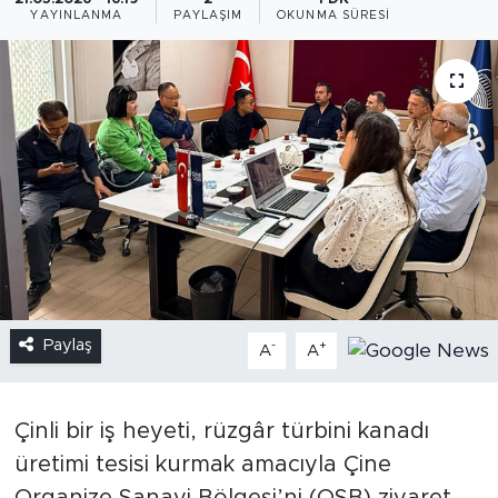
YAYINLANMA
PAYLAŞIM
OKUNMA SÜRESI
Paylaş
-
+
A
A
Çinli bir iş heyeti, rüzgâr türbini kanadı
üretimi tesisi kurmak amacıyla Çine