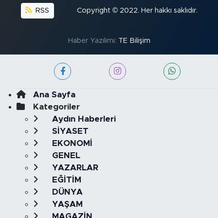
RSS
Copyright © 2022. Her hakkı saklıdır.
Haber Yazılımı:
TE Bilişim
Ana Sayfa
Kategoriler
Aydın Haberleri
SİYASET
EKONOMİ
GENEL
YAZARLAR
EĞİTİM
DÜNYA
YAŞAM
MAGAZİN