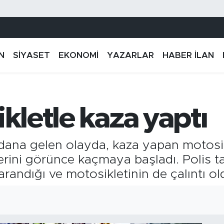
N
SİYASET
EKONOMİ
YAZARLAR
HABER İLAN
ikletle kaza yaptı
dana gelen olayda, kaza yapan motosik
erini görünce kaçmaya başladı. Polis t
randığı ve motosikletinin de çalıntı ol