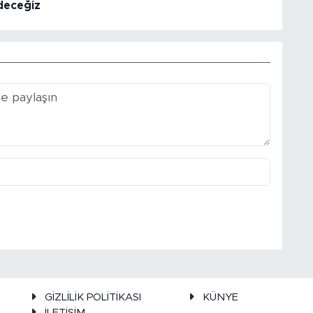
deceğiz
GİZLİLİK POLİTİKASI
KÜNYE
İLETİŞİM