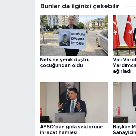
Bunlar da ilginizi çekebilir
Nefsine yenik düştü,
Vali Varo
çocuğundan oldu
Yardımcıs
ağırladı
AYSO’dan gıda sektörüne
Başkan M
ihracat hamlesi
Sanayicim