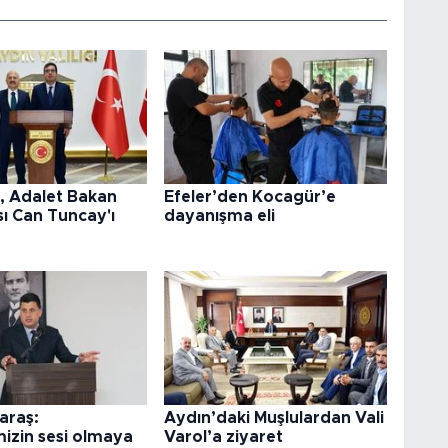
l, Adalet Bakan
Efeler’den Kocagür’e
ı Can Tuncay'ı
dayanışma eli
araş:
Aydın’daki Muşlulardan Vali
izin sesi olmaya
Varol’a ziyaret