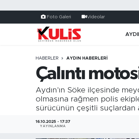
Foto Galeri
Videolar
AYDI
HABERLER
AYDIN HABERLERI
Çalıntı motos
Aydın'ın Söke ilçesinde mey
olmasına rağmen polis ekipl
sürücünün çeşitli suçlardan a
16.10.2025 - 17:37
YAYINLANMA