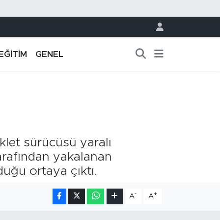
EĞİTİM
GENEL
let sürücüsü yaralı
arafından yakalanan
duğu ortaya çıktı.
-
+
A
A