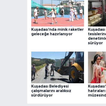
Kuşadası'nda minik raketler
Kuşadası 
geleceğe hazırlanıyor
tesisleri
denetimle
sürüyor
Kuşadası Belediyesi
Kuşadası
çalışmalarını aralıksız
hatıralar
sürdürüyor
müzesind