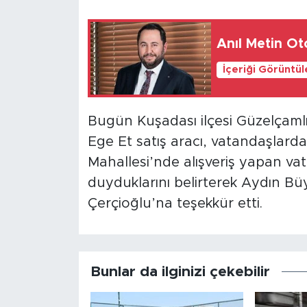
Anıl Metin Ot
İçeriği Görüntü
Bugün Kuşadası ilçesi Güzelçamlı
Ege Et satış aracı, vatandaşlard
Mahallesi’nde alışveriş yapan v
duyduklarını belirterek Aydın B
Çerçioğlu’na teşekkür etti.
Bunlar da ilginizi çekebilir