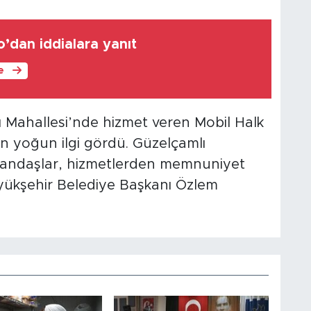
o’dan iddialara yanıt
le
 Mahallesi’nde hizmet veren Mobil Halk
an yoğun ilgi gördü. Güzelçamlı
atandaşlar, hizmetlerden memnuniyet
üyükşehir Belediye Başkanı Özlem