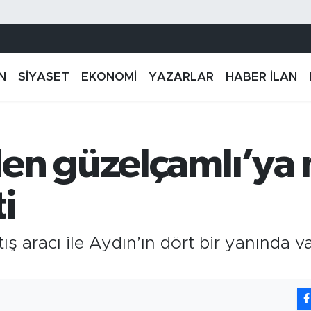
N
SİYASET
EKONOMİ
YAZARLAR
HABER İLAN
en güzelçamlı’ya 
i
tış aracı ile Aydın’ın dört bir yanında