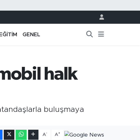
EĞİTİM
GENEL
mobil halk
 vatandaşlarla buluşmaya
-
+
A
A