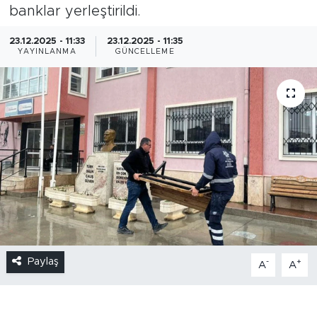
banklar yerleştirildi.
23.12.2025 - 11:33
23.12.2025 - 11:35
YAYINLANMA
GÜNCELLEME
Paylaş
-
+
A
A