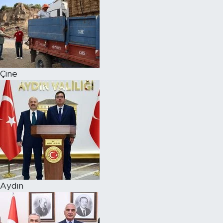
Çine
Aydın