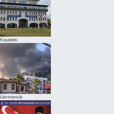
Kuşadası
Germencik