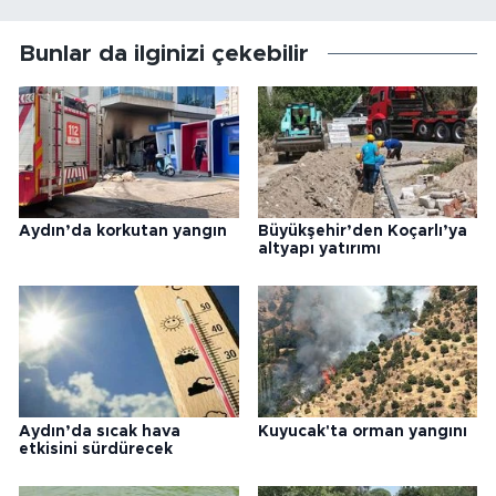
Bunlar da ilginizi çekebilir
Aydın’da korkutan yangın
Büyükşehir’den Koçarlı’ya
altyapı yatırımı
Aydın’da sıcak hava
Kuyucak'ta orman yangını
etkisini sürdürecek