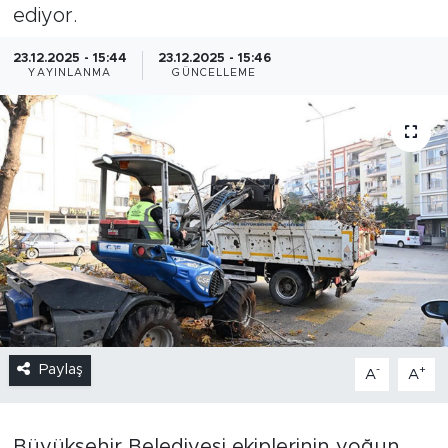
ediyor.
23.12.2025 - 15:44
23.12.2025 - 15:46
YAYINLANMA
GÜNCELLEME
Paylaş
-
+
A
A
Büyükşehir Belediyesi ekiplerinin yoğun