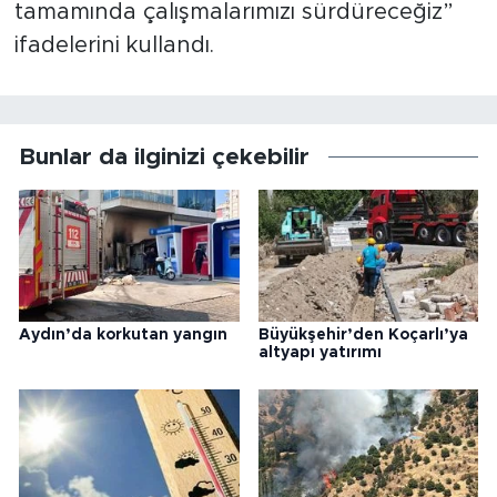
tamamında çalışmalarımızı sürdüreceğiz”
ifadelerini kullandı.
Bunlar da ilginizi çekebilir
Aydın’da korkutan yangın
Büyükşehir’den Koçarlı’ya
altyapı yatırımı