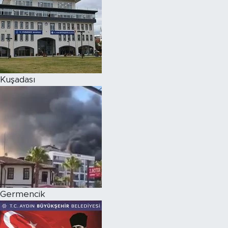
Kuşadası
Germencik