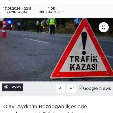
17.01.2024 - 22:11
1 DK
YAYINLANMA
OKUNMA SÜRESI
Paylaş
-
+
A
A
Olay, Aydın’ın Bozdoğan ilçesinde