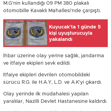
M.G'nin kullandığı 09 PM 380 plakalı
otomobille Kavaklı Mahallesi'nde çarpıştı.
Kuyucak'ta 1 günde 5
kişi uyuşturucuyla
yakalandı
İhbar üzerine olay yerine sağlık, jandarma
ve itfaiye ekipleri sevk edildi.
İtfaiye ekipleri devrilen otomobildeki
sürücü R.G. ile H.A.Y, L.D. ve A.K'yi çıkardı.
Olay yerinde ilk müdahalesi yapılan
yaralılar, Nazilli Devlet Hastanesine kaldırdı.