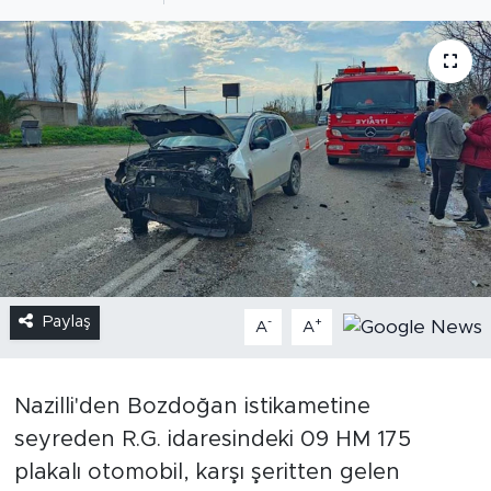
Paylaş
-
+
A
A
Nazilli'den Bozdoğan istikametine
seyreden R.G. idaresindeki 09 HM 175
plakalı otomobil, karşı şeritten gelen