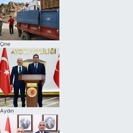
Çine
Aydın