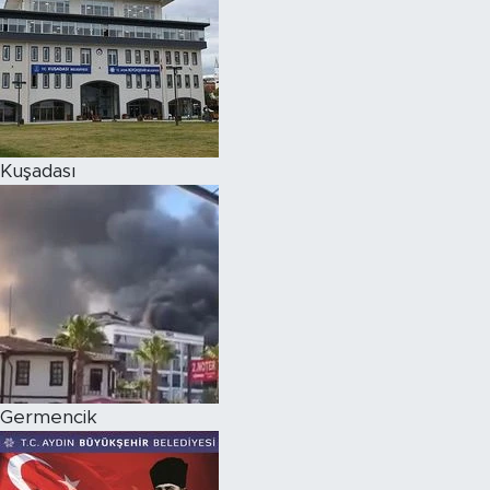
Kuşadası
Germencik