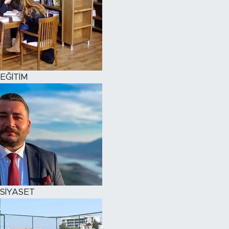
EĞİTİM
SİYASET