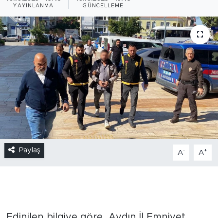
YAYINLANMA
GÜNCELLEME
Paylaş
-
+
A
A
Edinilen bilgiye göre, Aydın İl Emniyet