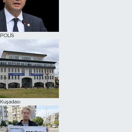
POLİS
Kuşadası