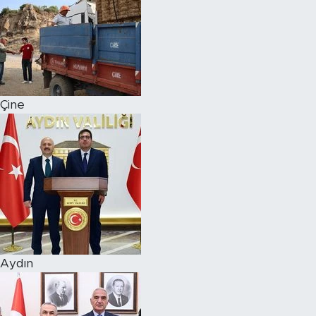
Çine
Aydın