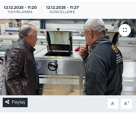
12.12.2025 - 11:20
12.12.2025 - 11:27
YAYINLANMA
GÜNCELLEME
Paylaş
-
+
A
A